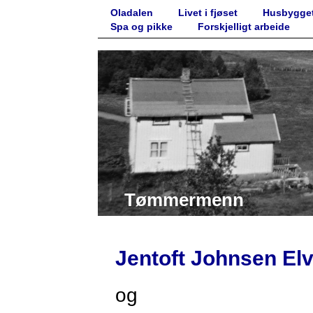
Oladalen
Livet i fjøset
Husbygget
Spa og pikke
Forskjelligt arbeide
Tømmermenn
Jentoft Johnsen Elv
og