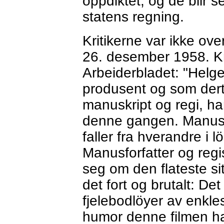
oppdiktet, og de blir s
statens regning.
Kritikerne var ikke o
26. desember 1958. Kn
Arbeiderbladet: "Helg
produsent og som derti
manuskript og regi, ha
denne gangen. Manuskr
faller fra hverandre i
Manusforfatter og regis
seg om den flateste si
det fort og brutalt: De
fjelebodlöyer av enkle
humor denne filmen ha