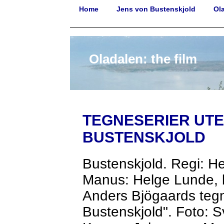
Home
Jens von Bustenskjold
Ola
Oladalen: the film
TEGNESERIER UT
BUSTENSKJOLD
Bustenskjold. Regi: H
Manus: Helge Lunde, 
Anders Bjögaards teg
Bustenskjold". Foto: Sv