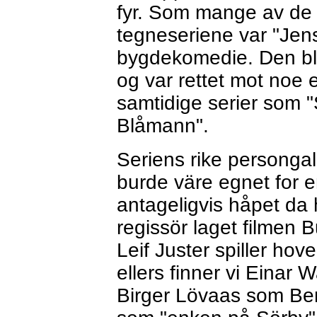
fyr. Som mange av de 
tegneseriene var "Jen
bygdekomedie. Den ble
og var rettet mot noe 
samtidige serier som 
Blåmann".
Seriens rike persongal
burde väre egnet for 
antageligvis håpet da
regissör laget filmen 
Leif Juster spiller ho
ellers finner vi Einar
Birger Lövaas som Be