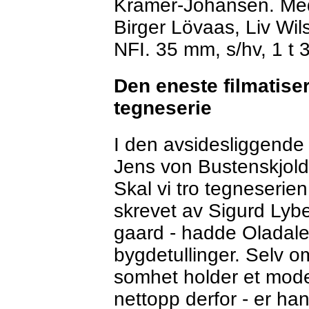
Kramer-Johansen. Medv
Birger Lövaas, Liv Wils
NFI. 35 mm, s/hv, 1 t 
Den eneste filmatise
tegneserie
I den avsidesliggend
Jens von Bustenskjold 
Skal vi tro tegneserie
skrevet av Sigurd Lyb
gaard - hadde Oladale
bygdetullinger. Selv o
somhet holder et modera
nettopp derfor - er ha