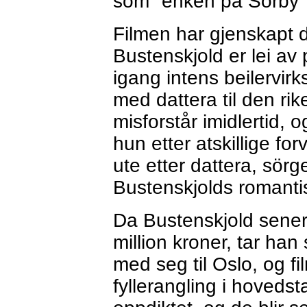
som "enken på Sörby"
Filmen har gjenskapt 
Bustenskjold er lei av
igang intens beilervir
med dattera til den ri
misforstår imidlertid, og
hun etter atskillige fo
ute etter dattera, sörg
Bustenskjolds romantis
Da Bustenskjold senere
million kroner, tar han
med seg til Oslo, og f
fyllerangling i hoveds