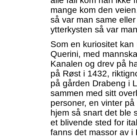
alle fall kom han ikke 
mange kom den veien.
så var man same eller
ytterkysten så var ma
Som en kuriositet kan 
Querini, med mannskap
Kanalen og drev på hav
på Røst i 1432, riktig
på gården Drabeng i L
sammen med sitt ove
personer, en vinter på 
hjem så snart det ble
et blivende sted for i
fanns det massor av i