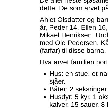
De aller fleste sjøsam
dette. De som arvet p
Ahlet Olsdatter og ba
år, Peder 14, Ellen 16
Mikael Henriksen, Under
med Ole Pedersen, Kåf
(farfar) til disse barna.
Hva arvet familien bor
Hus: en stue, et na
sjåer.
Båter: 2 seksringer
Husdyr: 5 kyr, 1 ok
kalver, 15 sauer, 8 