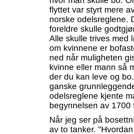
hvor man skulle bo. O
flyttet var styrt mere
norske odelsreglene.
foreldre skulle godtgj
Alle skulle trives med
om kvinnene er bofas
ned når muligheten gi
kvinne eller mann så 
der du kan leve og bo
ganske grunnleggende 
odelsreglene kjente ma
begynnelsen av 1700 t
Når jeg ser på bosett
av to tanker. "Hvordan