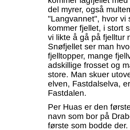
kommer lågfjellet med 
del myrer, også multe
"Langvannet", hvor vi
kommer fjellet, i stort
vi likte å gå på fjelltu
Snøfjellet ser man hvor
fjelltopper, mange fje
adskillige frosset og 
store. Man skuer utove
elven, Fastdalselva, 
Fastdalen.
Per Huas er den første
navn som bor på Drab
første som bodde der