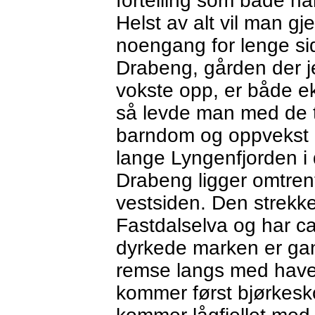
fortelling som både ha
Helst av alt vil man gj
noengang for lenge si
Drabeng, gården der je
vokste opp, er både ek
så levde man med de 
barndom og oppvekst ut
lange Lyngenfjorden i
Drabeng ligger omtrent
vestsiden. Den strekke
Fastdalselva og har ca
dyrkede marken er gan
remse langs med have
kommer først bjørkes