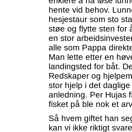
enklere å ha løse lunn
hente vid behov. Lunn
hesjestaur som sto sta
støe og flytte sten for
en stor arbeidsinveste
alle som Pappa direkt
Man lette etter en hø
landingsted for båt. 
Redskaper og hjelpemi
stor hjelp i det daglige 
anledning. Per Hujas 
fisket på ble nok et ar
Så hvem giftet han s
kan vi ikke riktigt svar