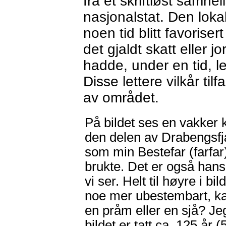
fra et skriftløst samh
nasjonalstat. Den lok
noen tid blitt favoris
det gjaldt skatt eller j
hadde, under en tid, l
Disse lettere vilkår til
av området.
På bildet ses en vakker 
den delen av Drabengsf
som min Bestefar (farfar
brukte. Det er også hans
vi ser. Helt til høyre i bil
noe mer ubestembart, k
en pråm eller en sjå? Jeg
bildet er tatt ca. 125 år (