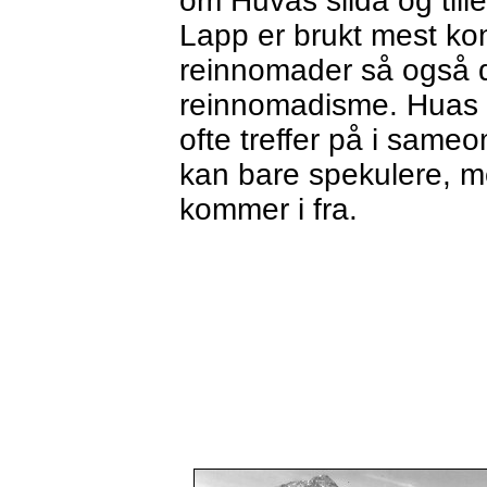
om Huvas siida og till
Lapp er brukt mest ko
reinnomader så også d
reinnomadisme. Huas 
ofte treffer på i same
kan bare spekulere, me
kommer i fra.