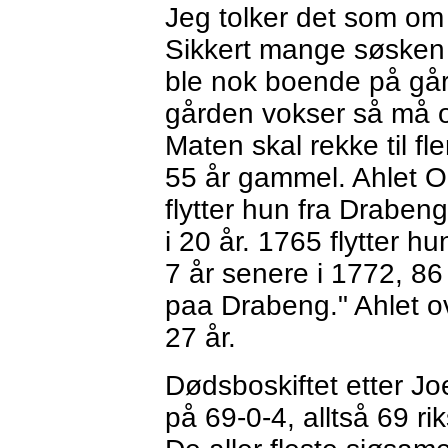
Jeg tolker det som om 
Sikkert mange søsken
ble nok boende på gå
gården vokser så må 
Maten skal rekke til fl
55 år gammel. Ahlet Ol
flytter hun fra Draben
i 20 år. 1765 flytter h
7 år senere i 1772, 8
paa Drabeng." Ahlet 
27 år.
Dødsboskiftet etter J
på 69-0-4, alltså 69 rik