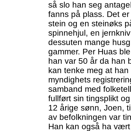
så slo han seg antagel
fanns på plass. Det er
stein og en steinøks 
spinnehjul, en jernkni
dessuten mange husgru
gammer. Per Huas ble f
han var 50 år da han 
kan tenke meg at han 
myndighets registrerin
samband med folketell
fullført sin tingsplikt 
12 årige sønn, Joen, t
av befolkningen var tin
Han kan også ha vært t