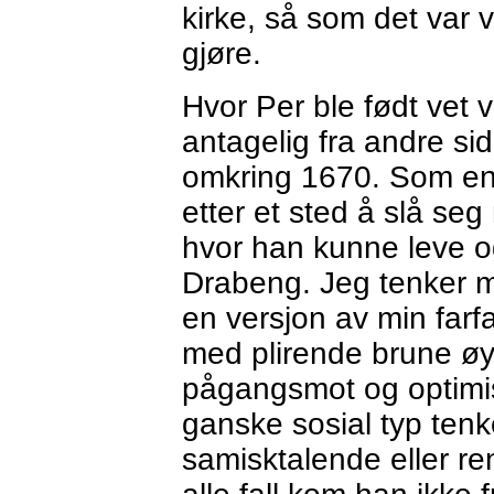
kirke, så som det var v
gjøre.
Hvor Per ble født vet 
antagelig fra andre s
omkring 1670. Som en
etter et sted å slå seg
hvor han kunne leve o
Drabeng. Jeg tenker m
en versjon av min farfar
med plirende brune ø
pågangsmot og optimis
ganske sosial typ tenk
samisktalende eller ren