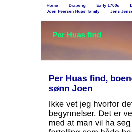
Home
Drabeng
Early 1700s
Joen Peersen Huas' family
Jens Jense
Per Huas find
Per Huas find, boen
sønn Joen
Ikke vet jeg hvorfor d
begynnelser. Det er ve
med at man vil ha seg ti