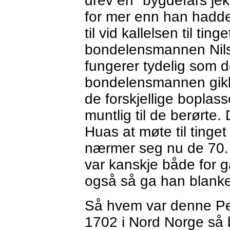
drev en "bygdefars jek
for mer enn han hadde 
til vid kallelsen til tin
bondelensmannen Nils
fungerer tydelig som de
bondelensmannen gikk e
de forskjellige boplas
muntlig til de berørte
Huas at møte til tinge
nærmer seg nu de 70. H
var kanskje både for g
også så ga han blanke
Så hvem var denne Per
1702 i Nord Norge så b