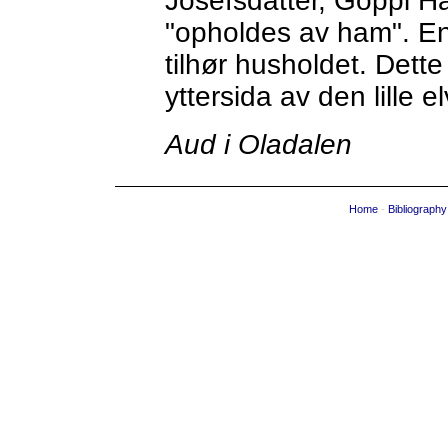
Josefsdatter, Goppi 
"opholdes av ham". En 
tilhør husholdet. Dett
yttersida av den lille 
Aud i Oladalen
Home
-
Bibliography