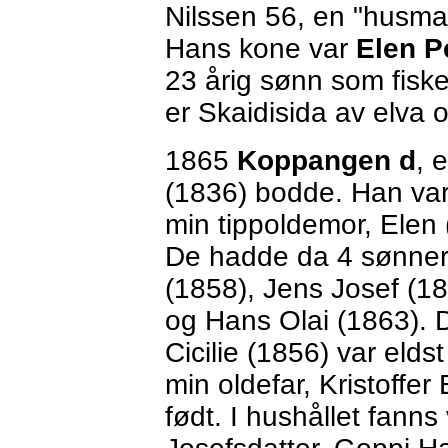
Nilssen 56, en "husman
Hans kone var
Elen P
23 årig sønn som fiske
er Skaidisida av elva 
1865
Koppangen d
, 
(1836) bodde. Han var
min tippoldemor, Elen
De hadde da 4 sønner 
(1858), Jens Josef (1
og Hans Olai (1863). D
Cicilie (1856) var eld
min oldefar, Kristoffe
født. I hushållet fanns