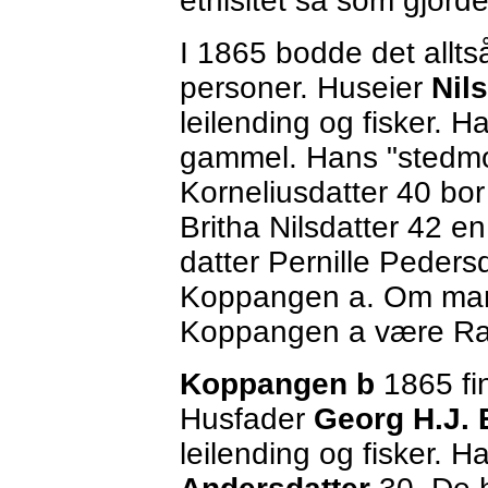
etnisitet så som gjord
I 1865 bodde det allts
personer. Huseier
Nil
leilending og fisker. Ha
gammel. Hans "stedmo
Korneliusdatter 40 bor
Britha Nilsdatter 42 e
datter Pernille Pedersd
Koppangen a. Om man 
Koppangen a være Ra
Koppangen b
1865 fi
Husfader
Georg H.J. 
leilending og fisker. 