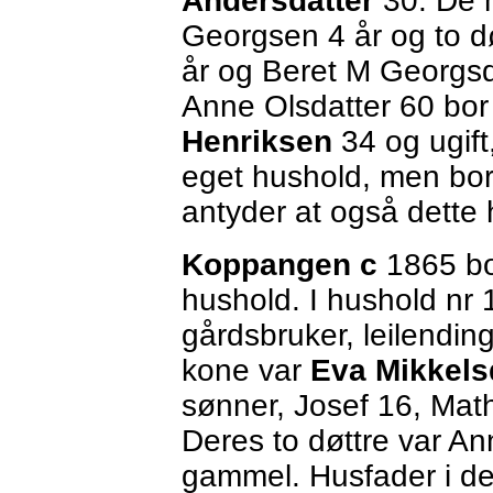
Andersdatter
30. De 
Georgsen 4 år og to d
år og Beret M Georgsd
Anne Olsdatter 60 bor
Henriksen
34 og ugift,
eget hushold, men bo
antyder at også dette
Koppangen c
1865 bo
hushold. I hushold nr 
gårdsbruker, leilendin
kone var
Eva Mikkels
sønner, Josef 16, Math
Deres to døttre var A
gammel. Husfader i de