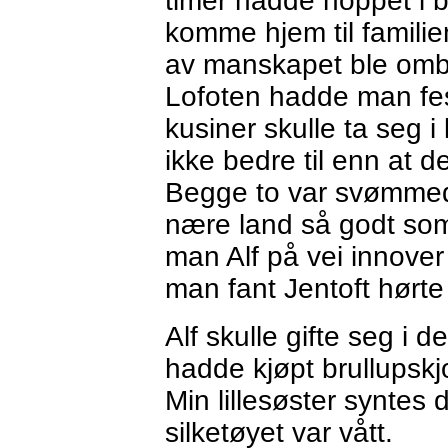
timer hadde hoppet i b
komme hjem til familie
av manskapet ble omb
Lofoten hadde man fes
kusiner skulle ta seg i
ikke bedre til enn at 
Begge to var svømmed
nære land så godt som
man Alf på vei innover
man fant Jentoft hørte 
Alf skulle gifte seg i
hadde kjøpt brullupskjo
Min lillesøster syntes d
silketøyet var vått.