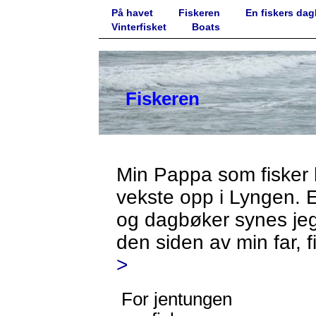
På havet
Fiskeren
En fiskers da
Vinterfisket
Boats
Fiskeren
Min Pappa som fisker kj
vekste opp i Lyngen. E
og dagbøker synes jeg 
den siden av min far, 
>
For jentungen