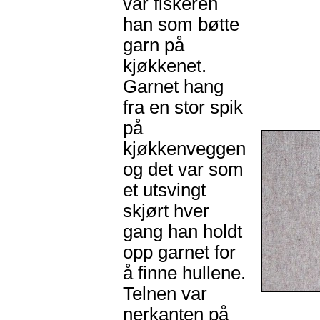
var fiskeren
han som bøtte
garn på
kjøkkenet.
Garnet hang
fra en stor spik
på
kjøkkenveggen
og det var som
et utsvingt
skjørt hver
gang han holdt
opp garnet for
å finne hullene.
Telnen var
nerkanten på