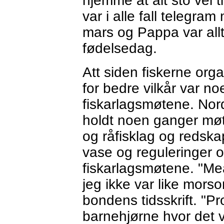
hjemme at alt sto vel 
var i alle fall telegra
mars og Pappa var all
fødelsedag.
Att siden fiskerne or
for bedre vilkår var no
fiskarlagsmøtene. Nor
holdt noen ganger møt
og råfisklag og redska
vase og reguleringer 
fiskarlagsmøtene. "Mea"
jeg ikke var like mor
bondens tidsskrift. "
barnehjørne hvor det 