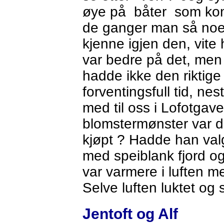
øye på båter som kom
de ganger man så noen
kjenne igjen den, vite 
var bedre på det, men i
hadde ikke den riktig
forventingsfull tid, ne
med til oss i Lofotgave
blomstermønster var d
kjøpt ? Hadde han valg
med speiblank fjord o
var varmere i luften 
Selve luften luktet og 
Jentoft og Alf