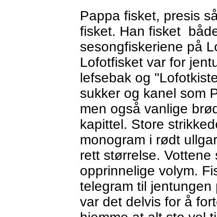
Pappa fisket, presis 
fisket. Han fisket båd
sesongfiskeriene på L
Lofotfisket var for jen
lefsebak og "Lofotkis
sukker og kanel som P
men også vanlige brød.
kapittel. Store strikke
monogram i rødt ullgar
rett størrelse. Vottene
opprinnelige volym. F
telegram til jentungen
var det delvis for å fo