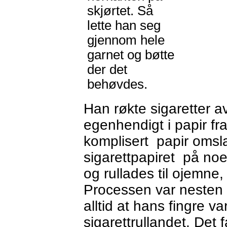
skjørtet. Så
lette han seg
gjennom hele
garnet og bøtte
der det
behøvdes.
Han røkte sigaretter av
egenhendigt i papir fr
komplisert papir omsl
sigarettpapiret på noe
og rullades til ojemne, 
Processen var nesten h
alltid at hans fingre va
sigarettrullandet. Det 