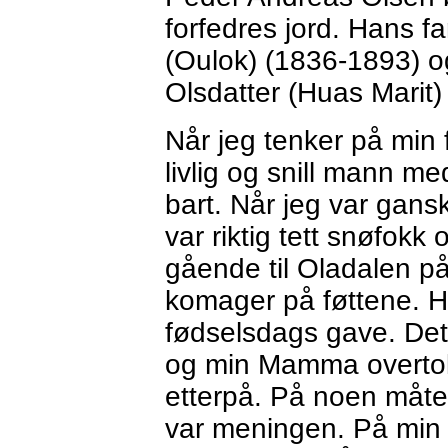
forfedres jord. Hans f
(Oulok) (1836-1893) o
Olsdatter (Huas Marit)
Når jeg tenker på min f
livlig og snill mann m
bart. Når jeg var gansk
var riktig tett snøfokk
gående til Oladalen p
komager på føttene. 
fødselsdags gave. Det
og min Mamma overtok
etterpå. På noen måte 
var meningen. På min 