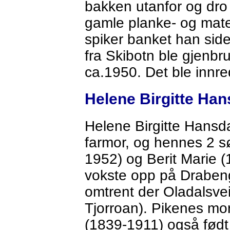
bakken utanfor og dro u
gamle planke- og mater
spiker banket han side
fra Skibotn ble gjenbr
ca.1950. Det ble innred
Helene Birgitte Han
Helene Birgitte Hansd
farmor, og hennes 2 s
1952) og Berit Marie 
vokste opp på Drabeng
omtrent der Oladalsvei
Tjorroan). Pikenes mor
(1839-1911) også fød