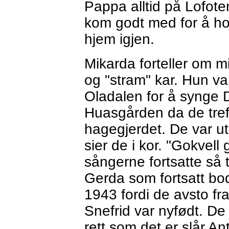
Pappa alltid på Lofote
kom godt med for å hol
hjem igjen.
Mikarda forteller om mi
og "stram" kar. Hun var
Oladalen for å synge D
Huasgården da de tref
hagegjerdet. De var u
sier de i kor. "Gokvel
sångerne fortsatte så t
Gerda som fortsatt bod
1943 fordi de avsto fra
Snefrid var nyfødt. De
rett som det er slår A