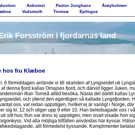
oduction
Ankomst
Pastor Junghans
Årøyholmen
Klæboe
Vadsmuth
Tromsø
Epilogue
rik Forsström i fjordarnas land
fe hos fru Klæboe
Kl. 6 förmiddagen anlände vi till stranden af Lyngseidet uti Lyngs
 af denna fjord kallas Omajses fjord, och därvid ligger Juken, m
ndelsmän ifran Torneå alltid besöka. Nästa del därtill kallas Ly
Lyngseidet, och ytterst den egentligen så kallade Lyngsfjorden
ntat oss, var redan uppstigen, hvilket ej är vanligt i Norge, dä
ger sig kl. 12 och stiger upp 9 eller 10. Han beledsagade oss i vår
n uti sitt hus; frun var ännu ej uppstigen, men snart visade hon s
gonkyss. Vid alla möjliga tillfällen användas här kyssar. Hälsn
 afskedstagande, allt förmedelst kyssande. Komplimenter betal