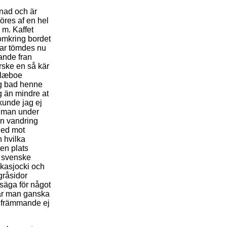
dnad och är
öres af en hel
 m. Kaffet
 omkring bordet
ppar tömdes nu
ande fran
rske en så kär
Klæboe
ag bad henne
g än mindre at
 kunde jag ej
tt man under
en vandring
 ned mot
n hvilka
ten plats
m svenske
ckasjocki och
 gråsidor
 säga för något
var man ganska
d främmande ej