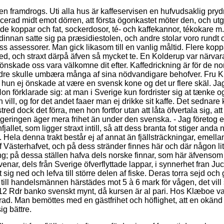
en framdrogs. Uti alla hus är kaffeservisen en hufvudsaklig pry
erad midt emot dörren, att första ögonkastet möter den, och utg
e koppar och fat, sockerdosor, té- och kaffekannor, tékokare m.
dinnan satte sig pa præsidiestolen, och andre stolar voro rundt
oss assessorer. Man gick likasom till en vanlig måltid. Flere ko
sed, och straxt därpå äfven så mycket te. En Kolderup var närvar
nskade oss vara välkomne dit efter. Kaffedrickning är för de no
eldre skulle umbæra många af sina nödvandigare behofver. Fru 
t hun ej önskade at være en svensk kone og det ur flere skäl. J
 förklarade sig: at man i Sverige kun fordrister sig at tænke o
 vill, og for det andet faaer man ej drikke sit kaffe. Det sednare
red dock det förra, men hon fortfor utan att låta öfvertala sig, a
geringen äger mera frihet än under den svenska. - Jag företog 
allet, som ligger straxt intill, så att dess branta fot stiger anda
Hela denna trakt består ej af annat än fjällsträckningar, emella
af Västerhafvet, och på dess stränder finnes här och där någon li
ling; på dessa ställen hafva dels norske finnar, som här äfvenso
kvenar, dels från Sverige öfverflyttade lappar, i synnerhet fran Ju
 sig ned och lefva till större delen af fiske. Deras torra sejd och
 till handelsmännen härstädes mot 5 à 6 mark för vågen, det vill
12 Rdr banko svenskt mynt, då kursen är al pari. Hos Klæboe 
ad. Man bemöttes med en gästfrihet och höflighet, att en okän
g bättre.