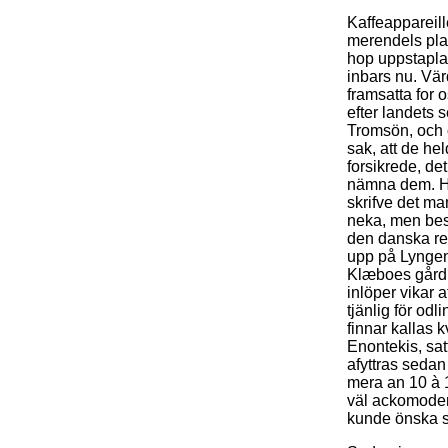
Kaffeappareill
merendels plac
hop uppstaplad
inbars nu. Vär
framsatta for 
efter landets 
Tromsön, och ö
sak, att de h
forsikrede, de
nämna dem. Hon
skrifve det man
neka, men best
den danska re
upp på Lyngenfj
Klæboes gård. 
inlöper vikar 
tjänlig för od
finnar kallas 
Enontekis, satt
afyttras sedan
mera an 10 à 
väl ackomoder
kunde önska si