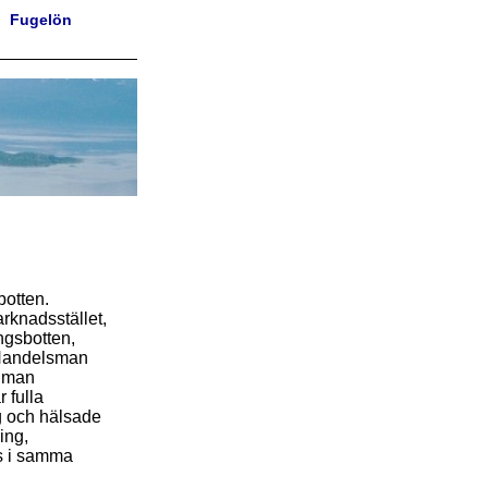
Fugelön
botten.
arknadsstället,
ngsbotten,
. Handelsman
r man
 fulla
ig och hälsade
ing,
as i samma