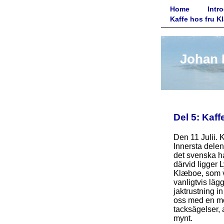
Home
Intr
Kaffe hos fru 
Johan E
Del 5: Kaf
Den 11 Julii. 
Innersta delen
det svenska ha
därvid ligger 
Klæboe, som va
vanligtvis läg
jaktrustning i
oss med en mor
tacksägelser,
mynt.